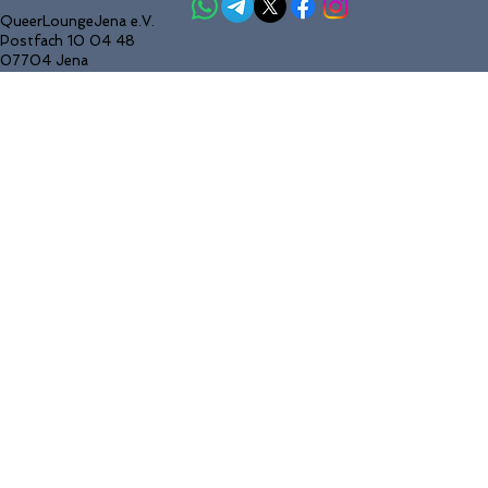
QueerLoungeJena e.V.
Postfach 10 04 48
07704 Jena