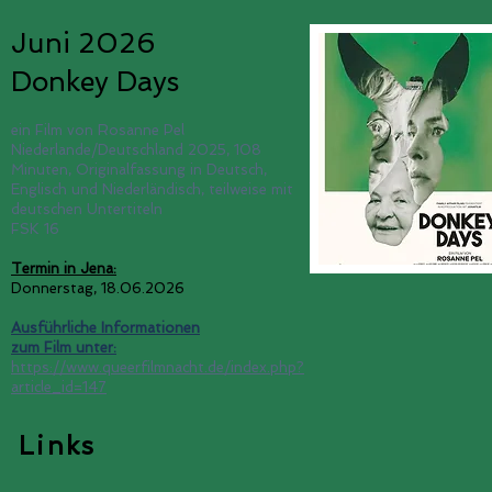
Juni 2026
Donkey Days
ein Film von Rosanne Pel
Niederlande/Deutschland 2025, 108
Minuten, Originalfassung in Deutsch,
Englisch und Niederländisch, teilweise mit
deutschen Untertiteln
FSK 16
Termin in Jena:
Donnerstag, 18.06.2026
Ausführliche Informationen
zum Film unter:
https://www.queerfilmnacht.de/index.php?
article_id=147
Links