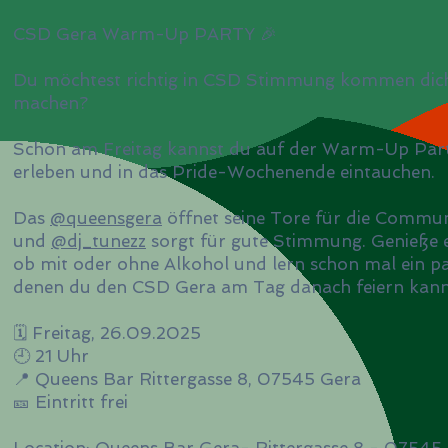
CSD Gera Warm-Up PARTY 🎉
Du möchtest richtig in CSD Stimmung kommen dic
machen?
Schon am Freitag kannst du auf der Warm-Up Part
erleben und in das Pride-Wochenende eintauchen.
Das
@queensgera
öffnet seine Tore für die Commun
und
@dj_tunezz
sorgt für gute Stimmung. Genieße e
ob mit oder ohne Alkohol und lern schon mal ein p
denen du den CSD Gera am Tag danach feiern kanns
🗓️ Freitag, 26.09.2025
🕘 21 Uhr
📍 Queens Bar Rittergasse 8, 07545 Gera
🎫 Eintritt frei