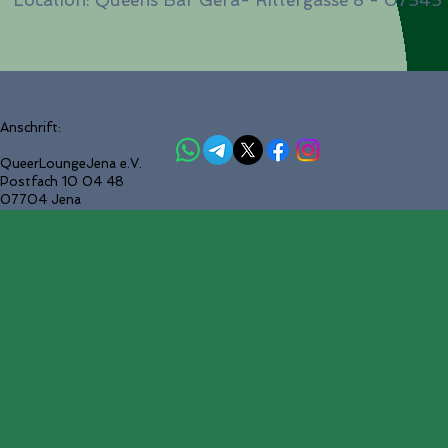
Location: Queens Bar Gera- Rittergasse 8 - 07545
Anschrift:
QueerLoungeJena e.V.
Postfach 10 04 48
07704 Jena