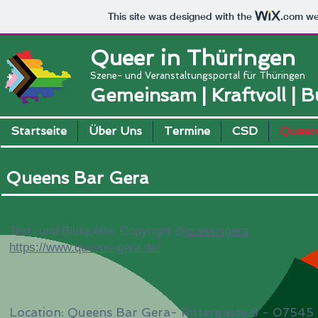
This site was designed with the
.com
web
Queer in Thüringen
Szene- und Veranstaltungsportal für Thüringen
Gemeinsam | Kraftvoll | 
Startseite
Über Uns
Termine
CSD
Queere
Queens Bar Gera
Text- und Bildquelle: Copyright
@queensgera
https://www.queens-gera.de/
Location: Queens Bar Gera- Rittergasse 8 - 07545