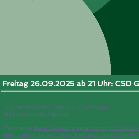
Freitag 26.09.2025 ab 21 Uhr: CSD
Text- und Bildquelle: Copyright
@queensgera
https://www.queens-gera.de/
Textquelle:
https://www.instagram.com/p/DOC6KG
utm_source=ig_web_copy_link&igsh=NXg0OHNz