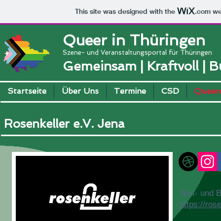
This site was designed with the
.com
web
Queer in Thüringen
Szene- und Veranstaltungsportal für Thüringen
Gemeinsam | Kraftvoll | 
Startseite
Über Uns
Termine
CSD
Queere
Rosenkeller e.V. Jena
Text- und B
https://rose