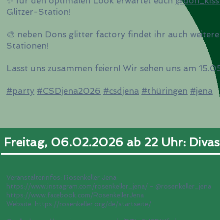
✨ für den optimalen Look erwartet euch
@don_kissn
Glitzer-Station!
🎨 neben Dons glitter factory findet ihr auch weitere
Stationen!
Lasst uns zusammen feiern! Wir sehen uns am 15.05. 🏳️‍
#party
#CSDjena2026
#csdjena
#thüringen
#jena
Freitag, 06.02.2026 ab 22 Uhr: Diva
Veranstalterinfos: Rosenkeller Jena
https://www.instagram.com/rosenkeller_jena/ - @rosenkeller_jena
https://www.facebook.com/RosenkellerJena
Website: https://rosenkeller.org/de/startseite/