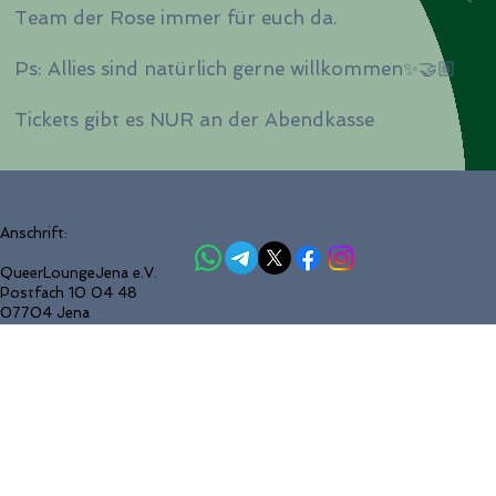
Team der Rose immer für euch da.
Ps: Allies sind natürlich gerne willkommen✨🤝🏼
Tickets gibt es NUR an der Abendkasse
Anschrift:
QueerLoungeJena e.V.
Postfach 10 04 48
07704 Jena